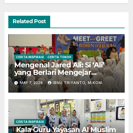
Related Post
CERITA INSPIRASI
CERITA TOKOH
Mengenal Jared Ali: Si ‘Ali’
yang Berlari Mengejar
Prestasi di Dunia Film dan
MAY 7, 2026
IBNU TRIYANTO, M.KOM.
Akademik
CERITA INSPIRASI
Kala Guru Yayasan Al Muslim