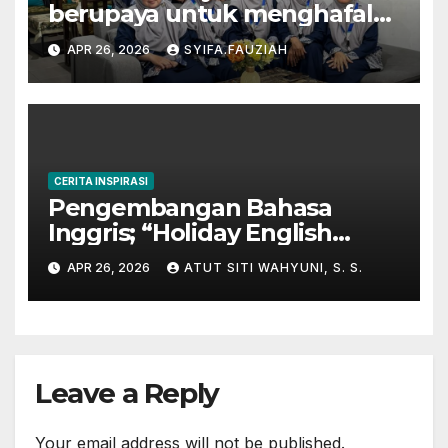
berupaya untuk menghafal
Al-Qur’an
APR 26, 2026
SYIFA.FAUZIAH
CERITA INSPIRASI
Pengembangan Bahasa
Inggris; “Holiday English
Program” di Kampung
APR 26, 2026
ATUT SITI WAHYUNI, S. S.
Inggris-Pare
Leave a Reply
Your email address will not be published.