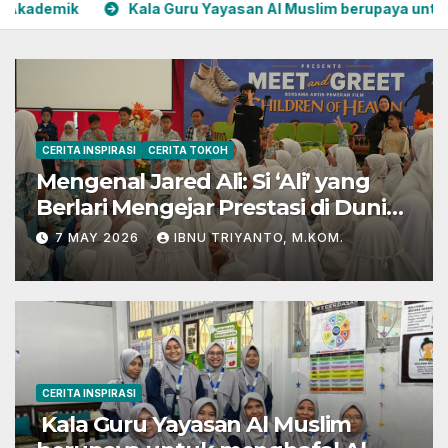
Kala Guru Yayasan Al Muslim berupaya untuk menghafal 
CERITA INSPIRASI
CERITA TOKOH
Mengenal Jared Ali: Si ‘Ali’ yang
Berlari Mengejar Prestasi di Dunia
Film dan Akademik
7 MAY 2026
IBNU TRIYANTO, M.KOM.
CERITA INSPIRASI
Kala Guru Yayasan Al Muslim