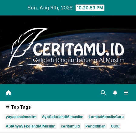
Skip
Sun. Aug 9th, 2026
10:20:54 PM
to
content
Top Tags
yayasanalmuslim
AyoSekolahdiAlmuslim
LombaMenulisGuru
ASIKnyaSekolahdiAlMuslim
ceritamuid
Pendidikan
Guru