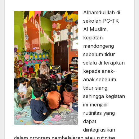
Alhamdulillah di
sekolah PG-TK
Al Muslim,
kegiatan
mendongeng
sebelum tidur
selalu di terapkan
kepada anak-
anak sebelum
tidur siang,
sehingga kegiatan
ini menjadi
rutinitas yang
dapat
diintegrasikan
dalam program pembelajaran atau rutinitas