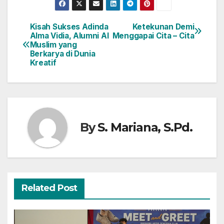
Kisah Sukses Adinda
Ketekunan Demi
Post
Alma Vidia, Alumni Al
Menggapai Cita – Cita
Muslim yang
navigation
Berkarya di Dunia
Kreatif
By
S. Mariana, S.Pd.
Related Post