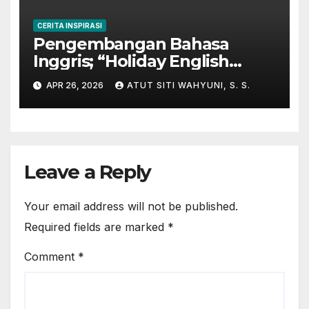
CERITA INSPIRASI
Pengembangan Bahasa
Inggris; “Holiday English
Program” di Kampung
APR 26, 2026
ATUT SITI WAHYUNI, S. S.
Inggris-Pare
Leave a Reply
Your email address will not be published.
Required fields are marked
*
Comment
*