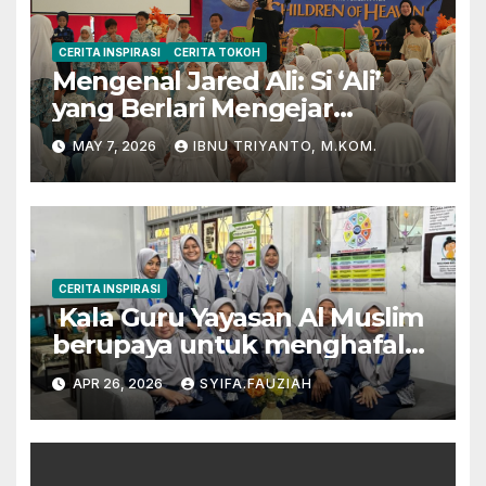
CERITA INSPIRASI
CERITA TOKOH
Mengenal Jared Ali: Si ‘Ali’
yang Berlari Mengejar
Prestasi di Dunia Film dan
MAY 7, 2026
IBNU TRIYANTO, M.KOM.
Akademik
CERITA INSPIRASI
Kala Guru Yayasan Al Muslim
berupaya untuk menghafal
Al-Qur’an
APR 26, 2026
SYIFA.FAUZIAH