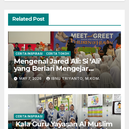
Related Post
CERITA INSPIRASI
CERITA TOKOH
Mengenal Jared Ali: Si ‘Ali’
yang Berlari Mengejar
Prestasi di Dunia Film dan
MAY 7, 2026
IBNU TRIYANTO, M.KOM.
Akademik
CERITA INSPIRASI
Kala Guru Yayasan Al Muslim