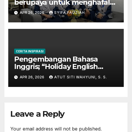
berupaya untuk menghafal
Al-Qur’an
APR 26, 2026
SYIFA.FAUZIAH
CERITA INSPIRASI
Pengembangan Bahasa
Inggris; “Holiday English
Program” di Kampung
APR 26, 2026
ATUT SITI WAHYUNI, S. S.
Inggris-Pare
Leave a Reply
Your email address will not be published.