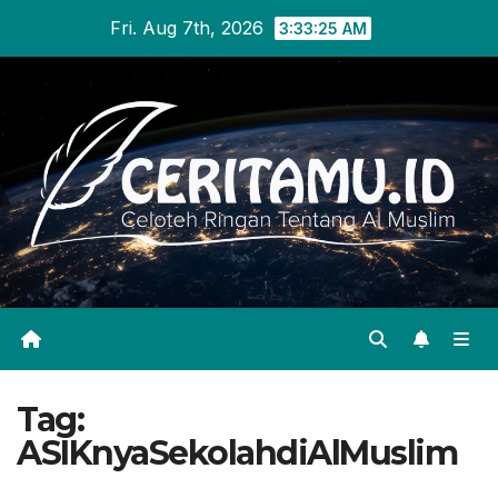
Skip
Fri. Aug 7th, 2026
3:33:26 AM
to
content
Tag:
ASIKnyaSekolahdiAlMuslim