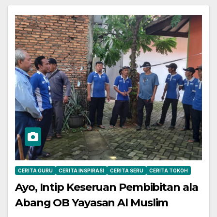
CERITA GURU
CERITA INSPIRASI
CERITA SERU
CERITA TOKOH
Ayo, Intip Keseruan Pembibitan ala
Abang OB Yayasan Al Muslim