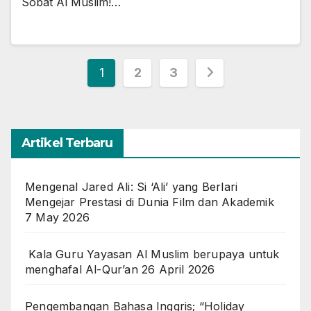
Sobat Al Muslim!…
Posts
1
2
3
pagination
Artikel Terbaru
Mengenal Jared Ali: Si ‘Ali’ yang Berlari
Mengejar Prestasi di Dunia Film dan Akademik
7 May 2026
Kala Guru Yayasan Al Muslim berupaya untuk
menghafal Al-Qur’an
26 April 2026
Pengembangan Bahasa Inggris; “Holiday