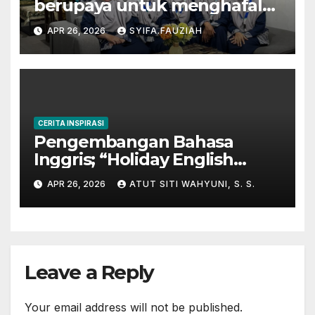
berupaya untuk menghafal
Al-Qur’an
APR 26, 2026
SYIFA.FAUZIAH
CERITA INSPIRASI
Pengembangan Bahasa
Inggris; “Holiday English
Program” di Kampung
APR 26, 2026
ATUT SITI WAHYUNI, S. S.
Inggris-Pare
Leave a Reply
Your email address will not be published.