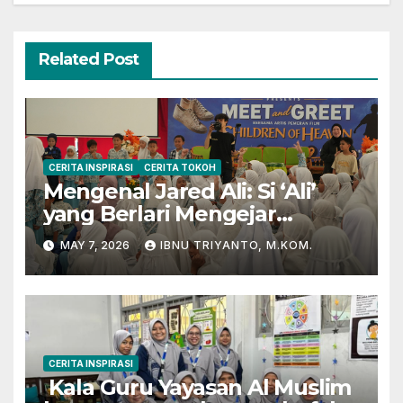
Related Post
CERITA INSPIRASI
CERITA TOKOH
Mengenal Jared Ali: Si ‘Ali’
yang Berlari Mengejar
Prestasi di Dunia Film dan
MAY 7, 2026
IBNU TRIYANTO, M.KOM.
Akademik
CERITA INSPIRASI
Kala Guru Yayasan Al Muslim