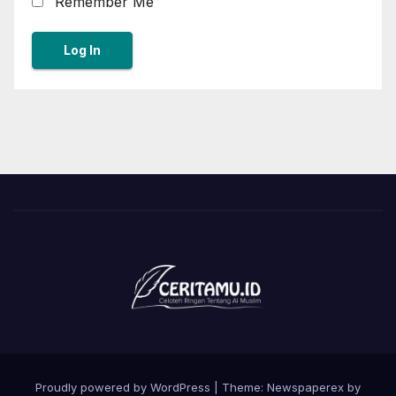
Remember Me
Proudly powered by WordPress
|
Theme: Newspaperex by