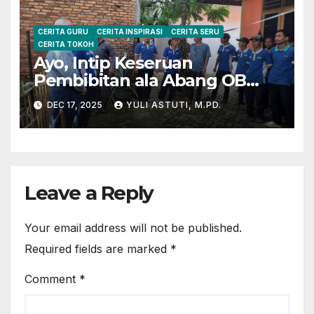
CERITA GURU
CERITA INSPIRASI
CERITA SERU
CERITA TOKOH
Ayo, Intip Keseruan
Pembibitan ala Abang OB
Yayasan Al Muslim
DEC 17, 2025
YULI ASTUTI, M.PD.
Leave a Reply
Your email address will not be published.
Required fields are marked
*
Comment
*