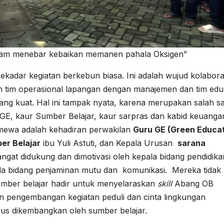
am menebar kebaikan memanen pahala Oksigen”
ekadar kegiatan berkebun biasa. Ini adalah wujud kolabora
ukan tim operasional lapangan dengan manajemen dan tim edu
ang kuat. Hal ini tampak nyata, karena merupakan salah s
GE, kaur Sumber Belajar, kaur sarpras dan kabid keuanga
imewa adalah kehadiran perwakilan
Guru GE (Green Educat
er Belajar
ibu Yuli Astuti, dan Kepala Urusan
sarana
ngat didukung dan dimotivasi oleh kepala bidang pendidika
la bidang penjaminan mutu dan komunikasi. Mereka tidak
mber belajar hadir untuk menyelaraskan
skill
Abang OB
n pengembangan kegiatan peduli dan cinta lingkungan
rus dikembangkan oleh sumber belajar.