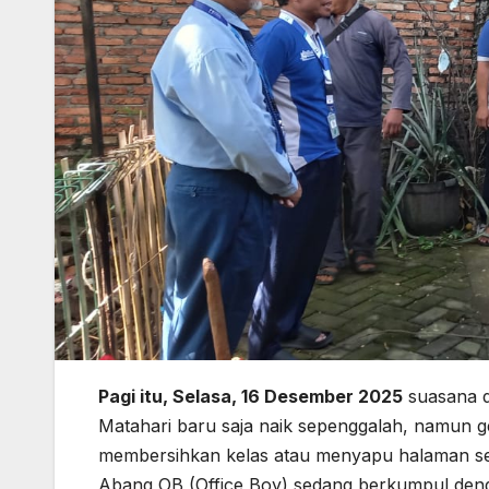
Pagi itu, Selasa, 16 Desember 2025
suasana d
Matahari baru saja naik sepenggalah, namun
membersihkan kelas atau menyapu halaman sepert
Abang OB (Office Boy) sedang berkumpul deng