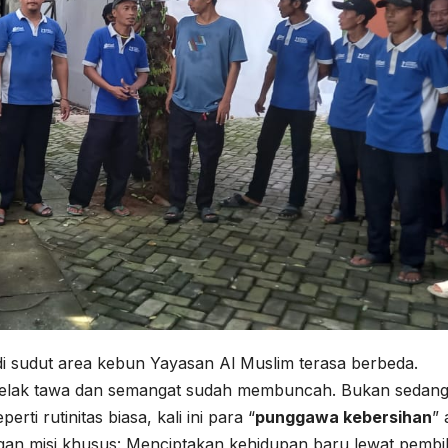
i sudut area kebun Yayasan Al Muslim terasa berbeda.
 gelak tawa dan semangat sudah membuncah. Bukan sedan
i rutinitas biasa, kali ini para “
punggawa kebersihan
” 
an misi khusus: Menciptakan kehidupan baru lewat pembi