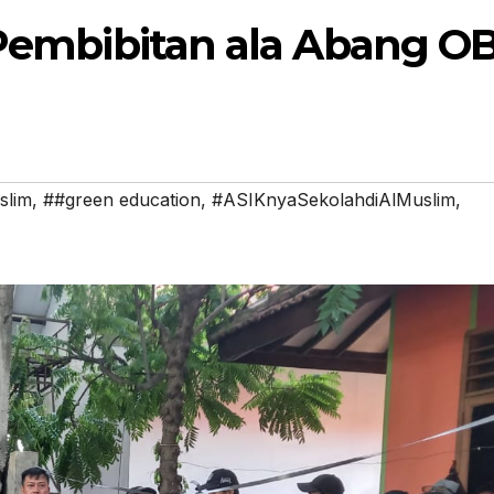
 Pembibitan ala Abang O
slim
,
##green education
,
#ASIKnyaSekolahdiAlMuslim
,