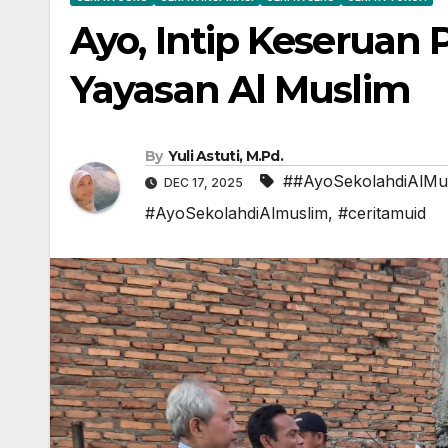
Ayo, Intip Keseruan
Yayasan Al Muslim
By
Yuli Astuti, M.Pd.
##AyoSekolahdiAlMu
DEC 17, 2025
#AyoSekolahdiAlmuslim
,
#ceritamuid