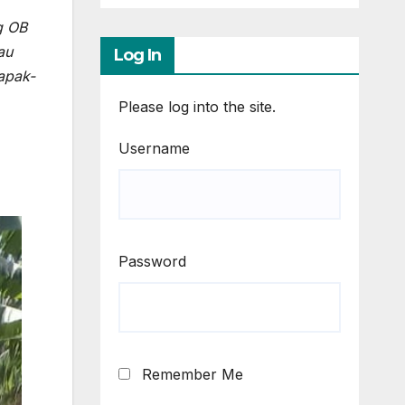
g OB
au
Log In
apak-
Please log into the site.
Username
Password
Remember Me