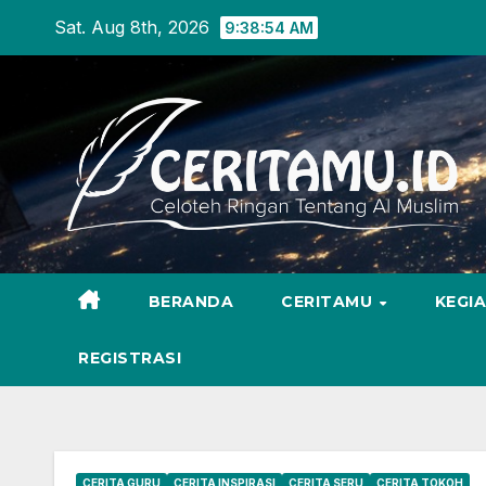
Skip
Sat. Aug 8th, 2026
9:38:57 AM
to
content
BERANDA
CERITAMU
KEGI
REGISTRASI
CERITA GURU
CERITA INSPIRASI
CERITA SERU
CERITA TOKOH