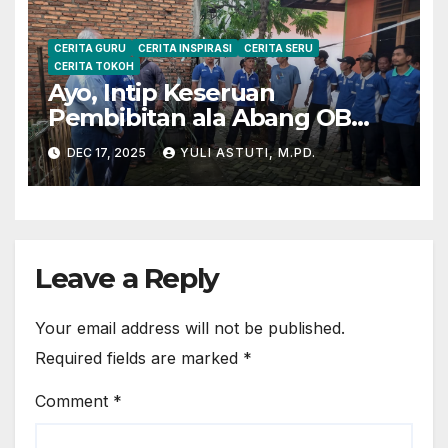
CERITA GURU
CERITA INSPIRASI
CERITA SERU
CERITA TOKOH
Ayo, Intip Keseruan
Pembibitan ala Abang OB
Yayasan Al Muslim
DEC 17, 2025
YULI ASTUTI, M.PD.
Leave a Reply
Your email address will not be published.
Required fields are marked
*
Comment
*