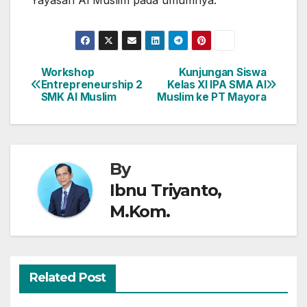
Workshop
Kunjungan Siswa
Post
Entrepreneurship 2
Kelas XI IPA SMA Al
SMK Al Muslim
Muslim ke PT Mayora
navigation
By
Ibnu Triyanto,
M.Kom.
Related Post