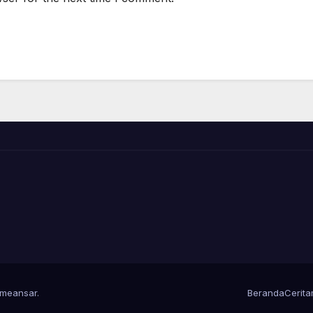
meansar
.
Beranda
Cerit