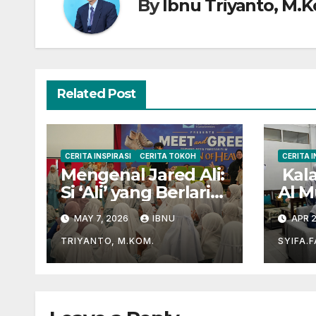
By
Ibnu Triyanto, M.
Related Post
CERITA INSPIRASI
CERITA TOKOH
CERITA I
Mengenal Jared Ali:
Kala
Si ‘Ali’ yang Berlari
Al M
Mengejar Prestasi
unt
MAY 7, 2026
IBNU
APR 2
di Dunia Film dan
Al-Q
Akademik
TRIYANTO, M.KOM.
SYIFA.