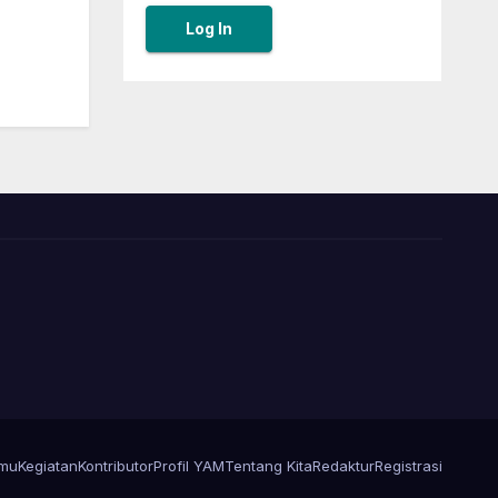
amu
Kegiatan
Kontributor
Profil YAM
Tentang Kita
Redaktur
Registrasi