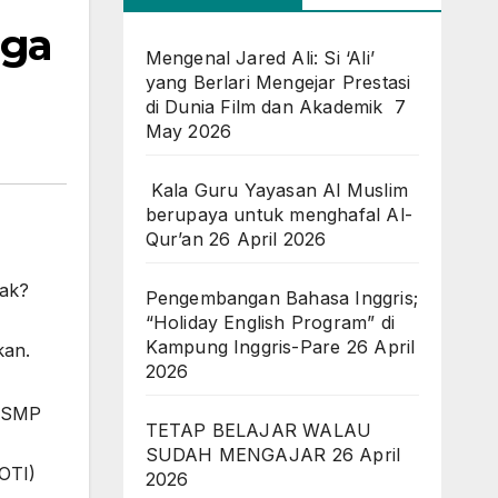
aga
Mengenal Jared Ali: Si ‘Ali’
yang Berlari Mengejar Prestasi
di Dunia Film dan Akademik
7
May 2026
Kala Guru Yayasan Al Muslim
berupaya untuk menghafal Al-
Qur’an
26 April 2026
dak?
Pengembangan Bahasa Inggris;
“Holiday English Program” di
Kampung Inggris-Pare
26 April
kan.
2026
n SMP
TETAP BELAJAR WALAU
SUDAH MENGAJAR
26 April
OTI)
2026