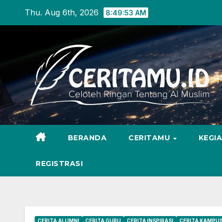
Skip
Thu. Aug 6th, 2026
8:49:54 AM
to
content
BERANDA
CERITAMU
KEGI
REGISTRASI
CERITA ALUMNI
CERITA GURU
CERITA INSPIRASI
CERITA KAMPU