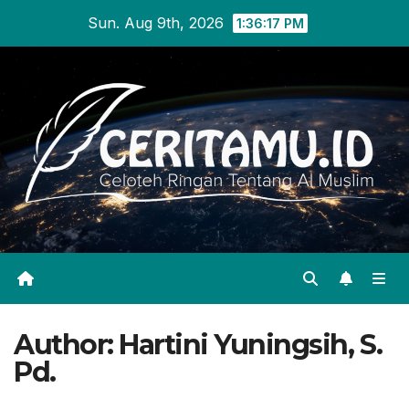
Skip
Sun. Aug 9th, 2026
1:36:17 PM
to
content
Author:
Hartini Yuningsih, S.
Pd.