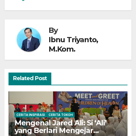
navigation
By
Ibnu Triyanto,
M.Kom.
Related Post
CERITA INSPIRASI
CERITA TOKOH
Mengenal Jared Ali: Si ‘Ali’
yang Berlari Mengejar