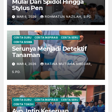
Mulai Dari Spidol Hingga
Stylus Pen
MAR 6, 2026
ROHMATUN NAZILAH, S.PD.
CERITA GURU
CERITA INSPIRASI
CERITA SERU
CERITA SISWA
Serunya Menjadi Detektif
Tanaman
MAR 4, 2026
RATINA MUTIARA SIREGAR,
S.PD.
CERITA GURU
CERITA INSPIRASI
CERITA SERU
CERITA TOKOH
Ayo, Intip Keseruan