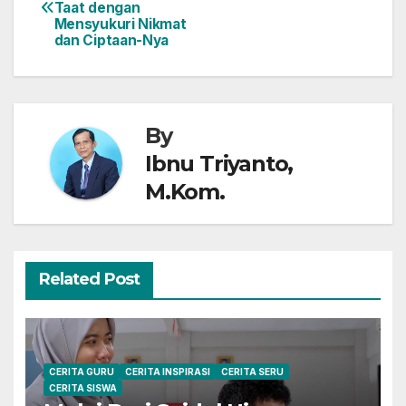
Taat dengan
navigation
Mensyukuri Nikmat
dan Ciptaan-Nya
By
Ibnu Triyanto,
M.Kom.
Related Post
CERITA GURU
CERITA INSPIRASI
CERITA SERU
CERITA SISWA