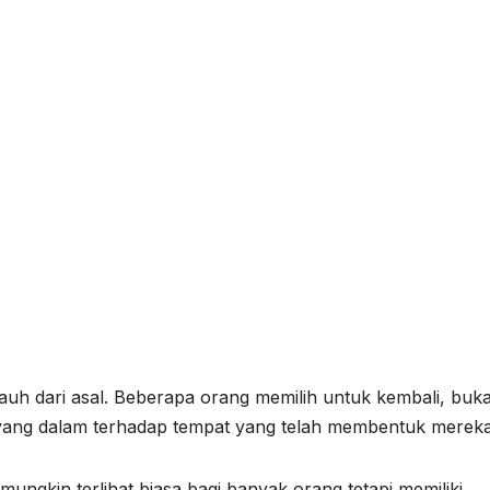
auh dari asal. Beberapa orang memilih untuk kembali, buk
nta yang dalam terhadap tempat yang telah membentuk mereka
mungkin terlihat biasa bagi banyak orang tetapi memiliki