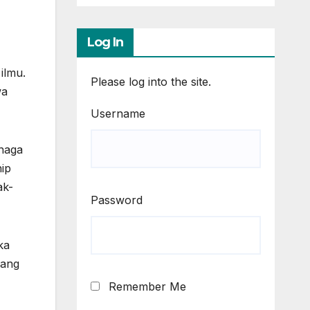
Log In
ilmu.
Please log into the site.
wa
Username
enaga
ip
ak-
Password
ka
yang
Remember Me