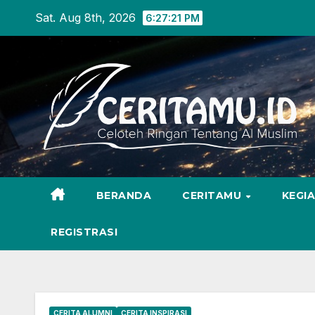
Skip
Sat. Aug 8th, 2026
6:27:22 PM
to
content
BERANDA
CERITAMU
KEGI
REGISTRASI
CERITA ALUMNI
CERITA INSPIRASI