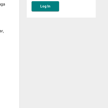
uga
ar,