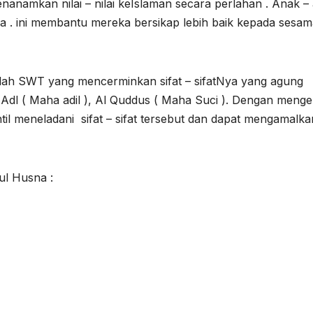
enanamkan nilai – nilai keIslaman secara perlahan . Anak –
a . ini membantu mereka bersikap lebih baik kepada sesam
SWT yang mencerminkan sifat – sifatNya yang agung
Adl ( Maha adil ), Al Quddus ( Maha Suci ). Dengan menge
il meneladani sifat – sifat tersebut dan dapat mengamalk
 Husna :