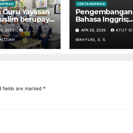
NSPIRASI
CERITA INSPIRASI
 Guru Yayasan
Pengembangan
uslim berupaya
Bahasa Inggris;
uk menghafal
“Holiday English
6, 2026
APR 26, 2026
ATUT SI
ur’an
Program” di
Kampung Inggri
FAUZIAH
WAHYUNI, S. S.
Pare
d fields are marked
*