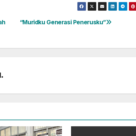
ah
“Muridku Generasi Penerusku”
.