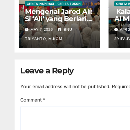
CERITA INSPIRASI
CERITA TOKOH
CERITA I
Mengenal Jared Ali:
Kala
Si ‘Ali’ yang Berlari
Al M
Mengejar Prestasi
unt
MAY 7, 2026
IBNU
APR 2
di Dunia Film dan
Al-Q
Akademik
TRIYANTO, M.KOM.
SYIFA.
Leave a Reply
Your email address will not be published.
Require
Comment
*