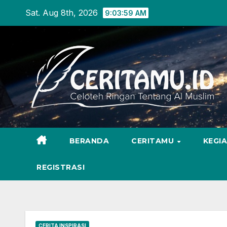
Skip
Sat. Aug 8th, 2026
9:04:00 AM
to
content
BERANDA
CERITAMU
KEGI
REGISTRASI
CERITA INSPIRASI