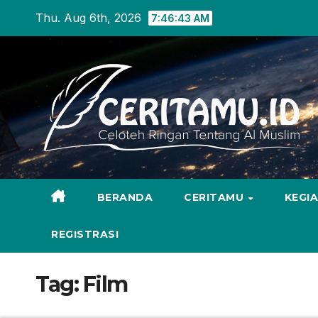
Skip
Thu. Aug 6th, 2026
7:46:44 AM
to
content
BERANDA
CERITAMU
KEGI
REGISTRASI
Tag:
Film