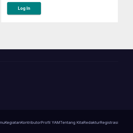
amu
Kegiatan
Kontributor
Profil YAM
Tentang Kita
Redaktur
Registrasi