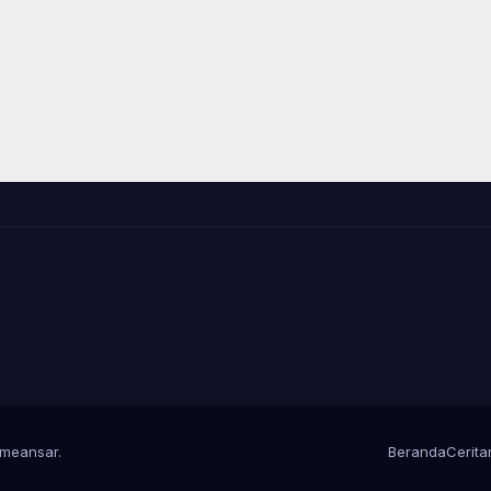
meansar
.
Beranda
Cerit