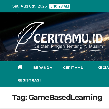
Skip
Sat. Aug 8th, 2026
5:10:24 AM
to
content
BERANDA
CERITAMU
KEGI
REGISTRASI
Tag:
GameBasedLearning