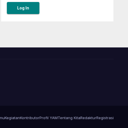
amu
Kegiatan
Kontributor
Profil YAM
Tentang Kita
Redaktur
Registrasi