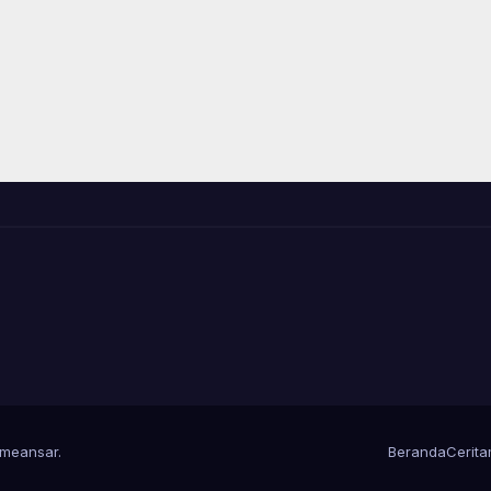
meansar
.
Beranda
Cerit