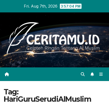
Skip
Fri. Aug 7th, 2026
3:57:04 PM
to
content
Tag:
HariGuruSerudiAlMuslim