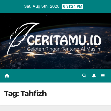
Skip
Sat. Aug 8th, 2026
6:31:25 PM
to
content
Tag:
Tahfizh