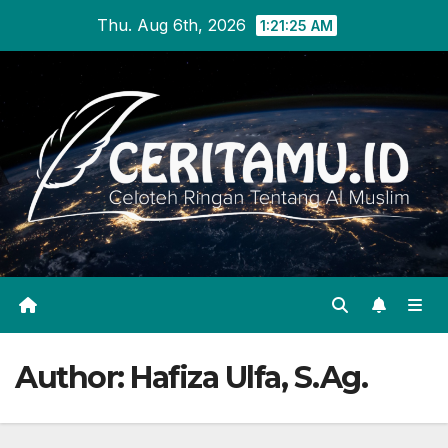
Skip
Thu. Aug 6th, 2026
1:21:25 AM
to
content
Author:
Hafiza Ulfa, S.Ag.