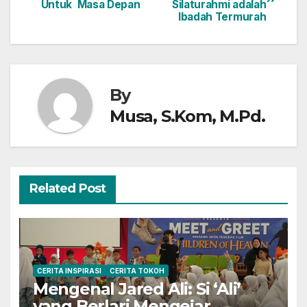
Untuk Masa Depan
Silaturahmi adalah
navigation
Ibadah Termurah
By
Musa, S.Kom, M.Pd.
Related Post
CERITA INSPIRASI
CERITA TOKOH
Mengenal Jared Ali: Si ‘Ali’
yang Berlari Mengejar