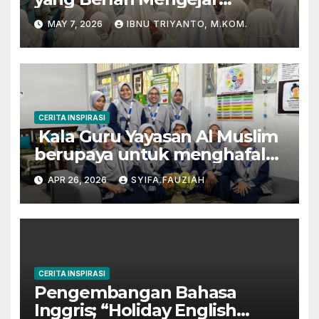
Prestasi di Dunia Film dan
MAY 7, 2026
IBNU TRIYANTO, M.KOM.
Akademik
CERITA INSPIRASI
Kala Guru Yayasan Al Muslim
berupaya untuk menghafal
Al-Qur’an
APR 26, 2026
SYIFA.FAUZIAH
CERITA INSPIRASI
Pengembangan Bahasa
Inggris; “Holiday English