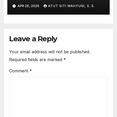
Program” di Kampung
APR 26, 2026
ATUT SITI WAHYUNI, S. S.
Inggris-Pare
Leave a Reply
Your email address will not be published.
Required fields are marked
*
Comment
*