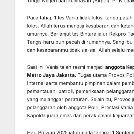
Tinggi Negeri dan kedinasan (Akpol). PTN tida
Pada tahap 1 tes Vania tidak lolos, tanpa pata
lolos. Allah terus menguji kesabaran dan ketaha
umurnya. Berlanjut tes Bintara jalur Rekpro Ta
Tangis haru pun pecah di rumahnya. Sang ibu
dan kesabaranmu tidak sia-sia, Allah selalu 
Saat ini, Vania telah resmi menjadi
anggota Kep
Metro Jaya Jakarta
. Tugas utama Provos Polr
Internal serta membantu pimpinan dalam pembi
pemantauan, patroli, pemeriksaan pelanggaran
yang melanggar peraturan. Selain itu, Provo
pelanggaran oleh anggota Polri. Prestasi Vania 
Kapolda juara emas dan perak dalam kejuaraa
Hari Polwan 2025 jatuh pada tanggal 1 Septe