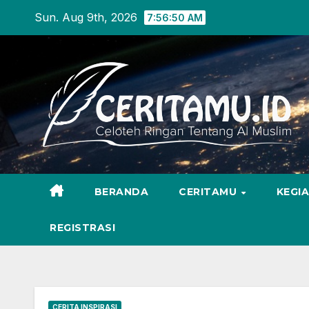
Skip
Sun. Aug 9th, 2026
7:56:52 AM
to
content
BERANDA
CERITAMU
KEGI
REGISTRASI
CERITA INSPIRASI