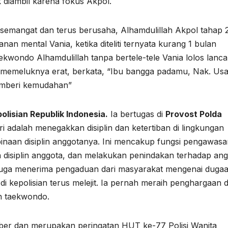
k diambil karena fokus Akpol.
h semangat dan terus berusaha, Alhamdulillah Akpol tahap 
nan mental Vania, ketika diteliti ternyata kurang 1 bulan
ekwondo Alhamdulillah tanpa bertele-tele Vania lolos lanca
 memeluknya erat, berkata, “Ibu bangga padamu, Nak. Us
memberi kemudahan”
olisian Republik Indonesia.
Ia bertugas di
Provost Polda
i adalah menegakkan disiplin dan ketertiban di lingkungan
naan disiplin anggotanya. Ini mencakup fungsi pengawasa
 disiplin anggota, dan melakukan penindakan terhadap an
s juga menerima pengaduan dari masyarakat mengenai duga
di kepolisian terus melejit. Ia pernah meraih penghargaan d
n taekwondo.
mber dan merupakan peringatan HUT ke-77 Polisi Wanita