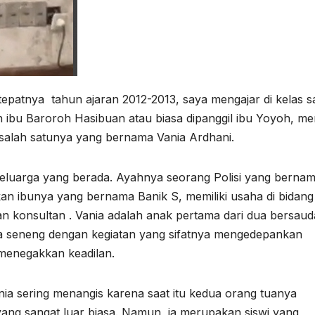
m tepatnya tahun ajaran 2012-2013, saya mengajar di kelas s
 ibu Baroroh Hasibuan atau biasa dipanggil ibu Yoyoh, mem
 salah satunya yang bernama Vania Ardhani.
 keluarga yang berada. Ayahnya seorang Polisi yang bernam
n ibunya yang bernama Banik S, memiliki usaha di bidang
dan konsultan . Vania adalah anak pertama dari dua bersaud
nia seneng dengan kegiatan yang sifatnya mengedepankan
 menegakkan keadilan.
ania sering menangis karena saat itu kedua orang tuanya
yang sangat luar biasa. Namun, ia merupakan siswi yang