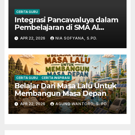
CERITA GURU
Integrasi Pancawaluya dalam
Pembelajaran di SMA Al
Muslim
APR 22, 2026
NIA SOFYANA, S.PD.
CERITA GURU
CERITA INSPIRASI
Belajar Dari Masa Lalu Untuk
Membangun Masa Depan
APR 22, 2026
AGUNG WANTORO, S. PD.