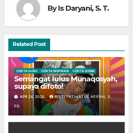
By
Is Daryani, S. T.
Related Post
CERITA GURU
CERITA INSPIRASI
CERITA SISWA
Semangat lulus Munaqosyah,
supaya difoto!
APR 24, 2026
RISTI FATIHATUL AFIFAH, S.
PD.