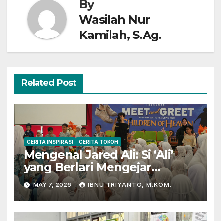
By
Wasilah Nur
Kamilah, S.Ag.
Related Post
CERITA INSPIRASI
CERITA TOKOH
Mengenal Jared Ali: Si ‘Ali’
yang Berlari Mengejar
Prestasi di Dunia Film dan
MAY 7, 2026
IBNU TRIYANTO, M.KOM.
Akademik