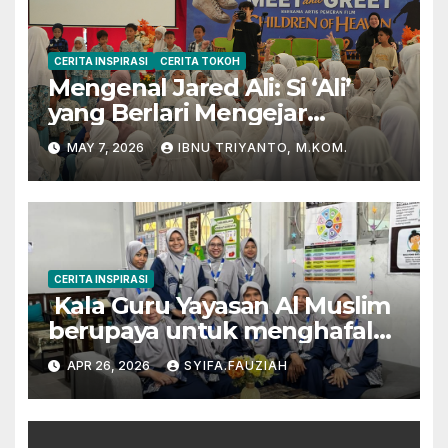
CERITA INSPIRASI
CERITA TOKOH
Mengenal Jared Ali: Si ‘Ali’
yang Berlari Mengejar
Prestasi di Dunia Film dan
MAY 7, 2026
IBNU TRIYANTO, M.KOM.
Akademik
CERITA INSPIRASI
Kala Guru Yayasan Al Muslim
berupaya untuk menghafal
Al-Qur’an
APR 26, 2026
SYIFA.FAUZIAH