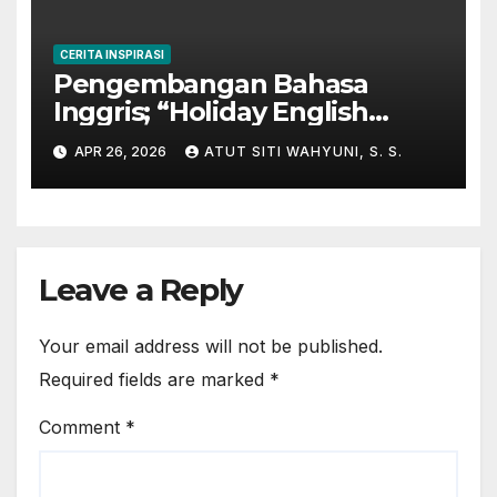
CERITA INSPIRASI
Pengembangan Bahasa
Inggris; “Holiday English
Program” di Kampung
APR 26, 2026
ATUT SITI WAHYUNI, S. S.
Inggris-Pare
Leave a Reply
Your email address will not be published.
Required fields are marked
*
Comment
*