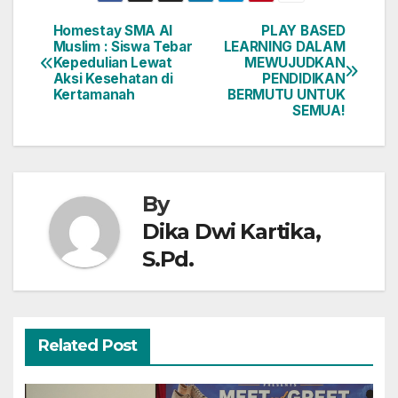
Homestay SMA Al
PLAY BASED
Post
Muslim : Siswa Tebar
LEARNING DALAM
Kepedulian Lewat
MEWUJUDKAN
navigation
Aksi Kesehatan di
PENDIDIKAN
Kertamanah
BERMUTU UNTUK
SEMUA!
By
Dika Dwi Kartika,
S.Pd.
Related Post