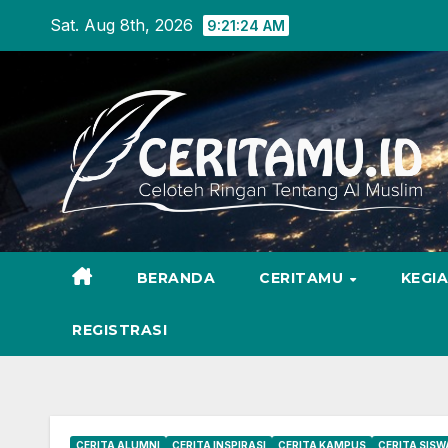
Skip
Sat. Aug 8th, 2026
9:21:25 AM
to
content
BERANDA
CERITAMU
KEGI
REGISTRASI
CERITA ALUMNI
CERITA INSPIRASI
CERITA KAMPUS
CERITA SISW