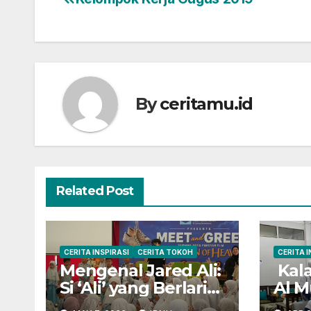
Post
navigation
By
ceritamu.id
Related Post
CERITA INSPIRASI
CERITA TOKOH
CERITA I
Mengenal Jared Ali:
Kala
Si ‘Ali’ yang Berlari
Al M
Mengejar Prestasi
unt