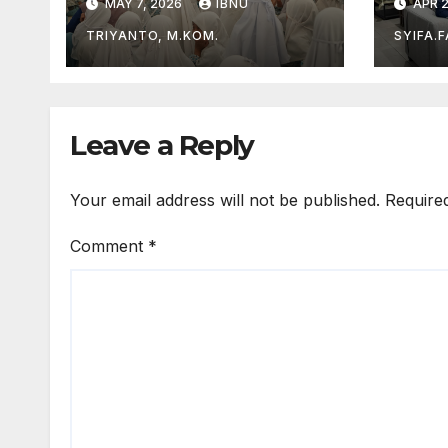
MAY 7, 2026
IBNU
APR 2
di Dunia Film dan
Al-Q
Akademik
TRIYANTO, M.KOM.
SYIFA.
Leave a Reply
Your email address will not be published.
Require
Comment
*