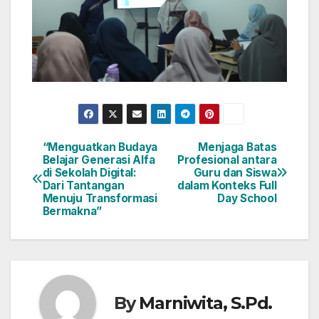
“Menguatkan Budaya
Menjaga Batas
Post
Belajar Generasi Alfa
Profesional antara
di Sekolah Digital:
Guru dan Siswa
navigation
Dari Tantangan
dalam Konteks Full
Menuju Transformasi
Day School
Bermakna”
By
Marniwita, S.Pd.