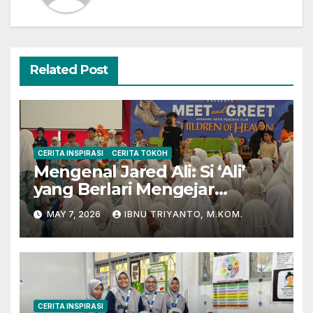
Related Post
CERITA INSPIRASI
CERITA TOKOH
Mengenal Jared Ali: Si ‘Ali’
yang Berlari Mengejar
Prestasi di Dunia Film dan
MAY 7, 2026
IBNU TRIYANTO, M.KOM.
Akademik
CERITA INSPIRASI