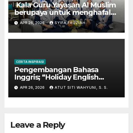
Kala Guru Yayasan Al Muslim
berupaya untuk menghafal
Al-Qur’an
APR 26, 2026
SYIFA.FAUZIAH
CERITA INSPIRASI
Pengembangan Bahasa
Inggris; “Holiday English
Program” di Kampung
APR 26, 2026
ATUT SITI WAHYUNI, S. S.
Inggris-Pare
Leave a Reply