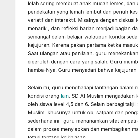
lelah sering membuat anak mudah lemes, dan e
pendekatan yang lemah lembut dan penuh kesab
variatif dan interaktif. Misalnya dengan diskus
menarik , dan refleksi harian menjadi bagian dar
semangat dalam belajar walaupun kondisi sed
kejujuran. Karena pekan pertama ketika masuk 
Saat ulangan atau penilaian, guru menekankan pen
diperoleh dengan cara yang salah. Guru memb
hamba-Nya. Guru menyadari bahwa kejujuran a
Selain itu, guru menghadapi tantangan dalam
kondisi orang
lain
. SD Al Muslim mengadakan keg
oleh siswa level 4,5 dan 6. Selain berbagi takj
Muslim, khusunya untuk ob, satpam dan pengasu
sederhana ini , guru menanamkan sifat empati 
dalam proses menyiapkan dan membagikan mak
tetapi tentang keikhlasan.