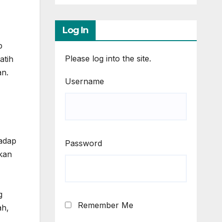
Log In
p
Please log into the site.
atih
an.
Username
hadap
Password
akan
g
Remember Me
ah,