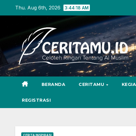
Skip
Thu. Aug 6th, 2026
3:44:20 AM
to
content
BERANDA
CERITAMU
KEGI
REGISTRASI
CERITA INSPIRASI