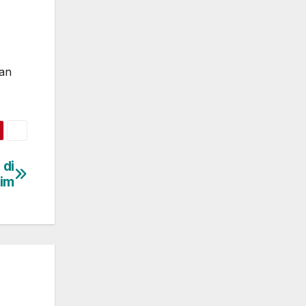
kan
di
lim