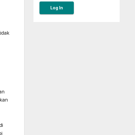
idak
an
mkan
di
pi