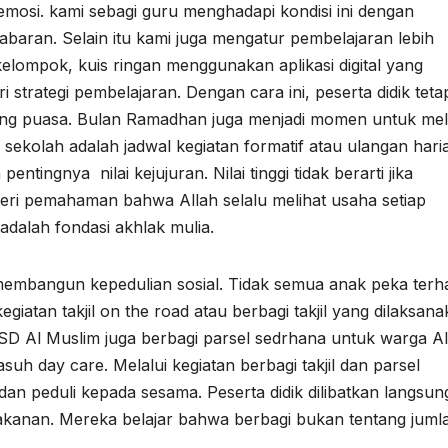
mosi. kami sebagi guru menghadapi kondisi ini dengan
aran. Selain itu kami juga mengatur pembelajaran lebih
i kelompok, kuis ringan menggunakan aplikasi digital yang
i strategi pembelajaran. Dengan cara ini, peserta didik teta
ang puasa. Bulan Ramadhan juga menjadi momen untuk mel
sekolah adalah jadwal kegiatan formatif atau ulangan hari
tingnya nilai kejujuran. Nilai tinggi tidak berarti jika
eri pemahaman bahwa Allah selalu melihat usaha setiap
dalah fondasi akhlak mulia.
 membangun kepedulian sosial. Tidak semua anak peka ter
iatan takjil on the road atau berbagi takjil yang dilaksan
il SD Al Muslim juga berbagi parsel sedrhana untuk warga Al
h day care. Melalui kegiatan berbagi takjil dan parsel
dan peduli kepada sesama. Peserta didik dilibatkan langsun
anan. Mereka belajar bahwa berbagi bukan tentang juml