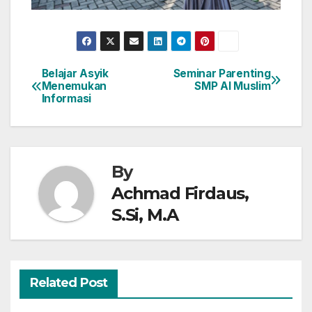
Belajar Asyik
Seminar Parenting
Post
Menemukan
SMP Al Muslim
Informasi
navigation
By
Achmad Firdaus,
S.Si, M.A
Related Post