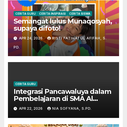
CERITA GURU
CERITA INSPIRASI
CERITA SISWA
Semangat lulus Munaqosyah,
supaya difoto!
APR 24, 2026
RISTI FATIHATUL AFIFAH, S.
PD.
CERITA GURU
Integrasi Pancawaluya dalam
Pembelajaran di SMA Al
Muslim
APR 22, 2026
NIA SOFYANA, S.PD.