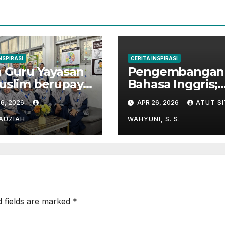
NSPIRASI
CERITA INSPIRASI
 Guru Yayasan
Pengembangan
uslim berupaya
Bahasa Inggris;
uk menghafal
“Holiday English
6, 2026
APR 26, 2026
ATUT SI
ur’an
Program” di
Kampung Inggri
FAUZIAH
WAHYUNI, S. S.
Pare
d fields are marked
*