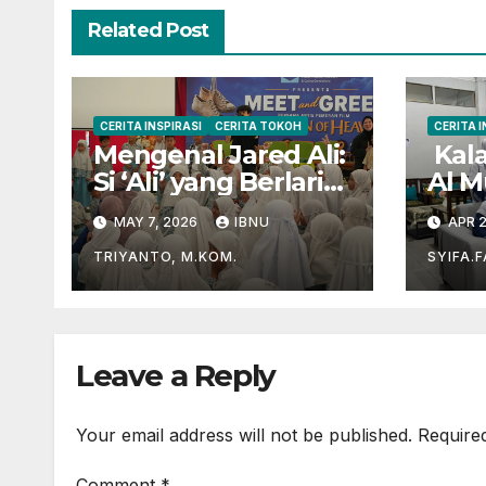
Related Post
CERITA INSPIRASI
CERITA TOKOH
CERITA I
Mengenal Jared Ali:
Kala
Si ‘Ali’ yang Berlari
Al M
Mengejar Prestasi
unt
MAY 7, 2026
IBNU
APR 2
di Dunia Film dan
Al-Q
Akademik
TRIYANTO, M.KOM.
SYIFA.
Leave a Reply
Your email address will not be published.
Require
Comment
*