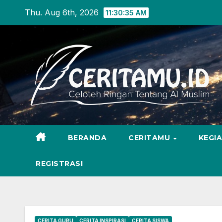
Skip
Thu. Aug 6th, 2026
11:30:37 AM
to
content
BERANDA
CERITAMU
KEGI
REGISTRASI
CERITA GURU
CERITA INSPIRASI
CERITA SISWA