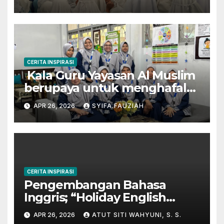
Akademik
CERITA INSPIRASI
Kala Guru Yayasan Al Muslim
berupaya untuk menghafal
Al-Qur’an
APR 26, 2026
SYIFA.FAUZIAH
CERITA INSPIRASI
Pengembangan Bahasa
Inggris; “Holiday English
Program” di Kampung
APR 26, 2026
ATUT SITI WAHYUNI, S. S.
Inggris-Pare