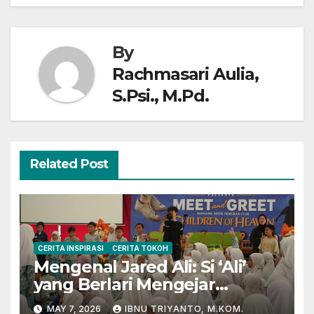
By
Rachmasari Aulia,
S.Psi., M.Pd.
Related Post
CERITA INSPIRASI
CERITA TOKOH
Mengenal Jared Ali: Si ‘Ali’
yang Berlari Mengejar
Prestasi di Dunia Film dan
MAY 7, 2026
IBNU TRIYANTO, M.KOM.