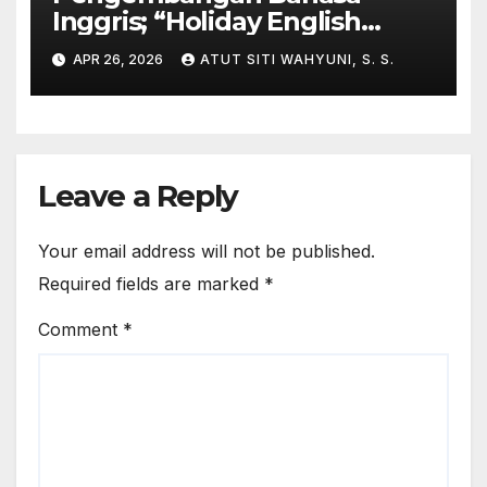
Inggris; “Holiday English
Program” di Kampung
APR 26, 2026
ATUT SITI WAHYUNI, S. S.
Inggris-Pare
Leave a Reply
Your email address will not be published.
Required fields are marked
*
Comment
*