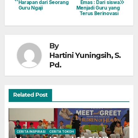
Harapan dari Seorang
Emas : Dari siswa
navigation
Guru Ngaji
Menjadi Guru yang
Terus Berinovasi
By
Hartini Yuningsih, S.
Pd.
Related Post
CERITA INSPIRASI
CERITA TOKOH