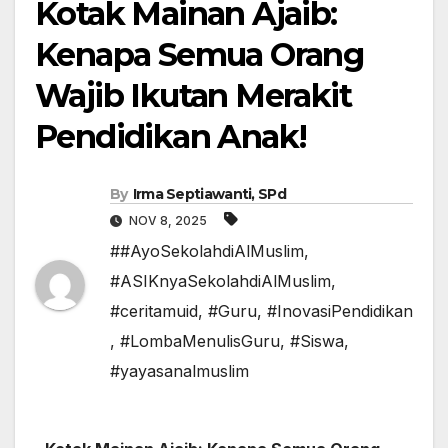
Kotak Mainan Ajaib:
Kenapa Semua Orang
Wajib Ikutan Merakit
Pendidikan Anak!
By
Irma Septiawanti, SPd
NOV 8, 2025
##AyoSekolahdiAlMuslim
,
#ASIKnyaSekolahdiAlMuslim
,
#ceritamuid
,
#Guru
,
#InovasiPendidikan
,
#LombaMenulisGuru
,
#Siswa
,
#yayasanalmuslim