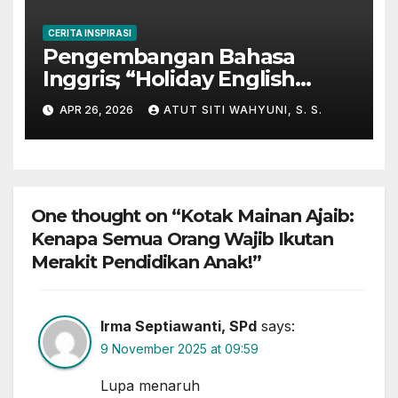
CERITA INSPIRASI
Pengembangan Bahasa
Inggris; “Holiday English
Program” di Kampung
APR 26, 2026
ATUT SITI WAHYUNI, S. S.
Inggris-Pare
One thought on “Kotak Mainan Ajaib:
Kenapa Semua Orang Wajib Ikutan
Merakit Pendidikan Anak!”
Irma Septiawanti, SPd
says:
9 November 2025 at 09:59
Lupa menaruh