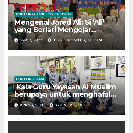
CERITA INSPIRASI
CERITA TOKOH
Mengenal Jared Ali: Si ‘Ali’
yang Berlari Mengejar
Prestasi di Dunia Film dan
MAY 7, 2026
IBNU TRIYANTO, M.KOM.
Akademik
CERITA INSPIRASI
Kala Guru Yayasan Al Muslim
berupaya untuk menghafal
Al-Qur’an
APR 26, 2026
SYIFA.FAUZIAH