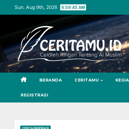
Skip
Sun. Aug 9th, 2026
6:59:46 AM
to
content
BERANDA
CERITAMU
KEGI
REGISTRASI
CERITA INSPIRASI