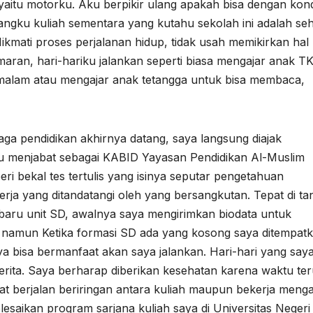
yaitu motorku. Aku berpikir ulang apakah bisa dengan kond
ngku kuliah sementara yang kutahu sekolah ini adalah seh
Nikmati proses perjalanan hidup, tidak usah memikirkan hal 
maran, hari-hariku jalankan seperti biasa mengajar anak T
 malam atau mengajar anak tetangga untuk bisa membaca,
ndidikan akhirnya datang, saya langsung diajak
tu menjabat sebagai KABID Yayasan Pendidikan Al-Muslim
i bekal tes tertulis yang isinya seputar pengetahuan
kerja yang ditandatangi oleh yang bersangkutan. Tepat di ta
 baru unit SD, awalnya saya mengirimkan biodata untuk
 namun Ketika formasi SD ada yang kosong saya ditempatk
ya bisa bermanfaat akan saya jalankan. Hari-hari yang say
erita. Saya berharap diberikan kesehatan karena waktu te
at berjalan beriringan antara kuliah maupun bekerja menga
esaikan program sarjana kuliah saya di Universitas Negeri