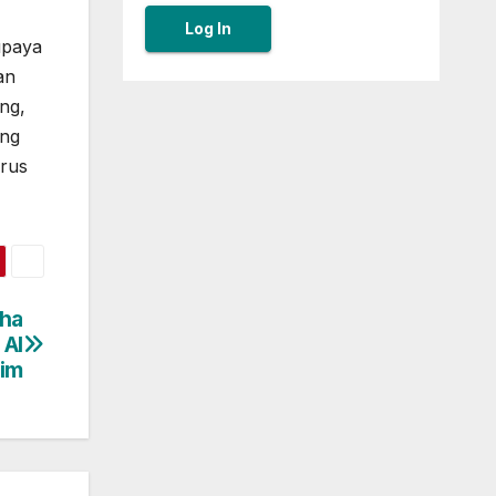
upaya
an
ng,
ang
erus
aha
 Al
im