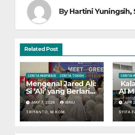
By
Hartini Yuningsih, 
Related Post
CERITA INSPIRASI
CERITA TOKOH
CERITA I
Mengenal Jared Ali:
Kala
Si ‘Ali’ yang Berlari
Al M
Mengejar Prestasi
unt
MAY 7, 2026
IBNU
APR 2
di Dunia Film dan
Al-Q
Akademik
TRIYANTO, M.KOM.
SYIFA.