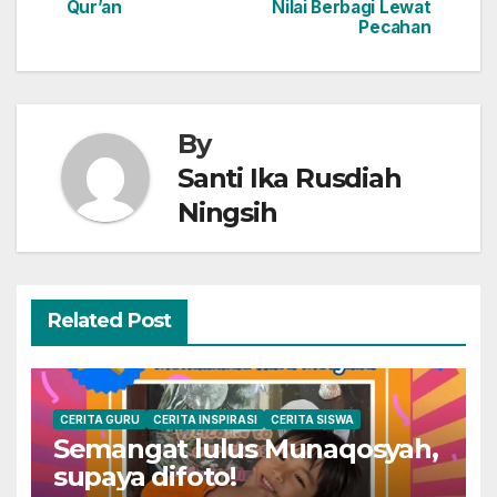
navigation
Qur’an
Nilai Berbagi Lewat
Pecahan
By
Santi Ika Rusdiah
Ningsih
Related Post
CERITA GURU
CERITA INSPIRASI
CERITA SISWA
Semangat lulus Munaqosyah,
supaya difoto!