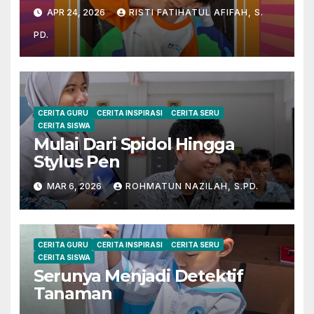
APR 24, 2026
RISTI FATIHATUL AFIFAH, S.
PD.
CERITA GURU
CERITA INSPIRASI
CERITA SERU
CERITA SISWA
Mulai Dari Spidol Hingga
Stylus Pen
MAR 6, 2026
ROHMATUN NAZILAH, S.PD.
CERITA GURU
CERITA INSPIRASI
CERITA SERU
CERITA SISWA
Serunya Menjadi Detektif
Tanaman