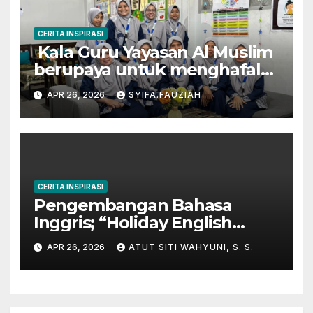
CERITA INSPIRASI
Kala Guru Yayasan Al Muslim
berupaya untuk menghafal
Al-Qur’an
APR 26, 2026
SYIFA.FAUZIAH
CERITA INSPIRASI
Pengembangan Bahasa
Inggris; “Holiday English
Program” di Kampung
APR 26, 2026
ATUT SITI WAHYUNI, S. S.
Inggris-Pare