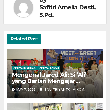
Safitri Amelia Desti,
S.Pd.
Related Post
CERITA INSPIRASI
CERITA TOKOH
Mengenal Jared Ali: Si ‘Ali’
yang Berlari Mengejar
Prestasi di Dunia Film dan
MAY 7, 2026
IBNU TRIYANTO, M.KOM.
Akademik