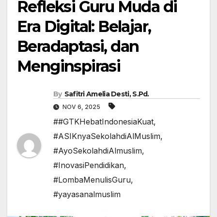
Refleksi Guru Muda di
Era Digital: Belajar,
Beradaptasi, dan
Menginspirasi
By
Safitri Amelia Desti, S.Pd.
NOV 6, 2025
##GTKHebatIndonesiaKuat
,
#ASIKnyaSekolahdiAlMuslim
,
#AyoSekolahdiAlmuslim
,
#InovasiPendidikan
,
#LombaMenulisGuru
,
#yayasanalmuslim