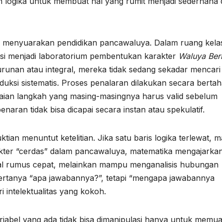
n logika untuk membuat hal yang rumit menjadi sederhana
ar menyuarakan pendidikan pancawaluya. Dalam ruang kela
si menjadi laboratorium pembentukan karakter
Waluya Ber
unan atau integral, mereka tidak sedang sekadar mencari 
uksi sistematis. Proses penalaran dilakukan secara berta
aian langkah yang masing-masingnya harus valid sebelum
naran tidak bisa dicapai secara instan atau spekulatif.
an menuntut ketelitian. Jika satu baris logika terlewat, 
akter “cerdas” dalam pancawaluya, matematika mengajarka
al rumus cepat, melainkan mampu menganalisis hubungan
 bertanya “apa jawabannya?”, tetapi “mengapa jawabannya
i intelektualitas yang kokoh.
iabel yang ada tidak bisa dimanipulasi hanya untuk memu