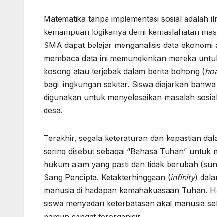
Matematika tanpa implementasi sosial adala
kemampuan logikanya demi kemaslahatan masyara
SMA dapat belajar menganalisis data ekonomi 
membaca data ini memungkinkan mereka untuk 
kosong atau terjebak dalam berita bohong (
ho
bagi lingkungan sekitar. Siswa diajarkan bah
digunakan untuk menyelesaikan masalah sosial
desa.
Terakhir, segala keteraturan dan kepastian d
sering disebut sebagai “Bahasa Tuhan” untuk
hukum alam yang pasti dan tidak berubah (s
Sang Pencipta. Ketakterhinggaan (
infinity
) dal
manusia di hadapan kemahakuasaan Tuhan. H
siswa menyadari keterbatasan akal manusia s
namun sangat terorganisir.