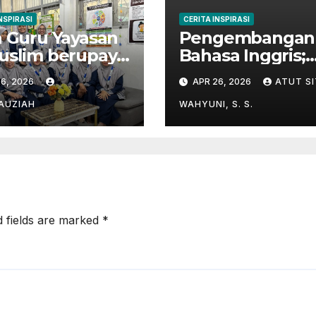
NSPIRASI
CERITA INSPIRASI
 Guru Yayasan
Pengembangan
uslim berupaya
Bahasa Inggris;
uk menghafal
“Holiday English
6, 2026
APR 26, 2026
ATUT SI
ur’an
Program” di
Kampung Inggri
FAUZIAH
WAHYUNI, S. S.
Pare
d fields are marked
*