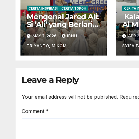
CERITA INSPIRASI
CERITA TOKOH
CERITA I
Mengenal Jared Ali:
Kala
Si ‘Ali’ yang Berlari
Al M
Mengejar Prestasi
unt
MAY 7, 2026
IBNU
APR 2
di Dunia Film dan
Al-Q
Akademik
TRIYANTO, M.KOM.
SYIFA.
Leave a Reply
Your email address will not be published.
Require
Comment
*