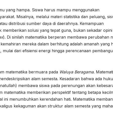
h ilmu yang hampa. Siswa harus mampu menggunakan
kat. Misalnya, melalui materi statistika dan peluang, si
atau distribusi sumber daya di daerahnya. Kemampuan
memberikan solusi yang tepat guna, bukan sekadar opini
ax
). Di sinilah matematika berperan membawa perubahan n
wa kemahiran mereka dalam berhitung adalah amanah yang 
, mulai dari efisiensi energi hingga perencanaan pembang
alam matematika bermuara pada
Waluya Beragama
. Matemat
 mendeskripsikan alam semesta. Kesadaran bahwa ada huk
unnatullah) membawa siswa pada perenungan akan kebesar
am matematika memberikan perspektif tentang betapa kecil
al ini menumbuhkan kerendahan hati. Matematika memban
ekaligus kekaguman akan struktur alam semesta yang maha