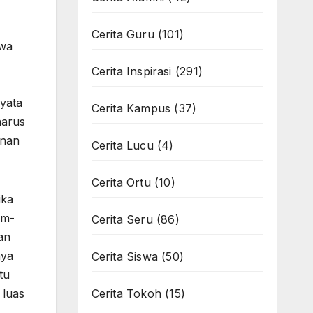
Cerita Guru
(101)
swa
Cerita Inspirasi
(291)
yata
Cerita Kampus
(37)
harus
unan
Cerita Lucu
(4)
Cerita Ortu
(10)
ika
um-
Cerita Seru
(86)
an
nya
Cerita Siswa
(50)
tu
 luas
Cerita Tokoh
(15)