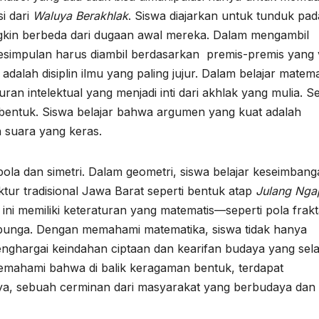
si dari
Waluya Berakhlak
. Siswa diajarkan untuk tunduk pad
ngkin berbeda dari dugaan awal mereka. Dalam mengambil
. Kesimpulan harus diambil berdasarkan premis-premis yang 
dalah disiplin ilmu yang paling jujur. Dalam belajar matema
n intelektual yang menjadi inti dari akhlak yang mulia. Se
rbentuk. Siswa belajar bahwa argumen yang kuat adalah
 suara yang keras.
 pola dan simetri. Dalam geometri, siswa belajar keseimban
ktur tradisional Jawa Barat seperti bentuk atap
Julang Nga
ni memiliki keteraturan yang matematis—seperti pola frakt
 bunga. Dengan memahami matematika, siswa tidak hanya
enghargai keindahan ciptaan dan kearifan budaya yang sel
mahami bahwa di balik keragaman bentuk, terdapat
, sebuah cerminan dari masyarakat yang berbudaya dan