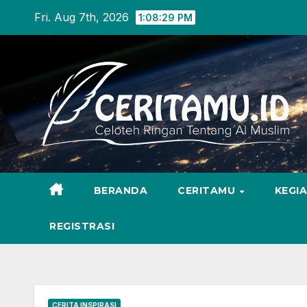
Skip
Fri. Aug 7th, 2026
1:08:30 PM
to
content
BERANDA
CERITAMU
KEGI
REGISTRASI
CERITA INSPIRASI