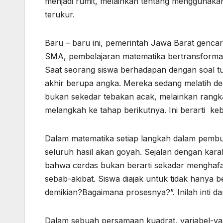
menjadi rumit, melainkan tentang menggunaka
terukur.
Baru – baru ini, pemerintah Jawa Barat genc
SMA, pembelajaran matematika bertransforma
Saat seorang siswa berhadapan dengan soal tur
akhir berupa angka. Mereka sedang melatih ded
bukan sekedar tebakan acak, melainkan rangk
melangkah ke tahap berikutnya. Ini berarti kebe
Dalam matematika setiap langkah dalam pembukti
seluruh hasil akan goyah. Sejalan dengan kar
bahwa cerdas bukan berarti sekadar menghaf
sebab-akibat. Siswa diajak untuk tidak hanya
demikian?Bagaimana prosesnya?”. Inilah inti dar
Dalam sebuah persamaan kuadrat, variabel-var